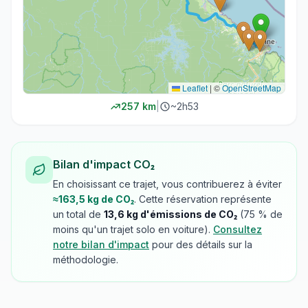
Leaflet
|
©
OpenStreetMap
257
km
|
~
2h53
Bilan d'impact CO₂
En choisissant ce trajet, vous contribuerez à éviter
≈
163,5
kg de CO₂
. Cette réservation représente
un total de
13,6
kg d'émissions de CO₂
(
75
% de
moins qu'un trajet solo en voiture).
Consultez
notre bilan d'impact
pour des détails sur la
méthodologie.