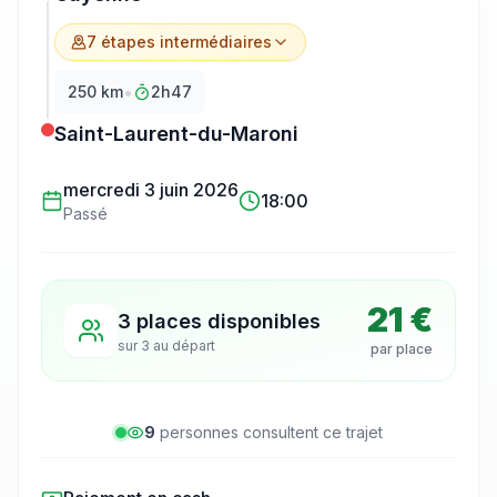
7
étape
s
intermédiaire
s
•
250
km
2h47
Saint-Laurent-du-Maroni
mercredi 3 juin 2026
18:00
Passé
21 €
3 places disponibles
sur
3
au départ
par place
9
personne
s
consulte
nt
ce trajet