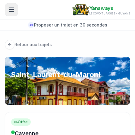
Aller au contenu principal
Yanaways
LE COVOITURAGE EN GUYANE
Proposer un trajet en 30 secondes
Retour aux trajets
Destination
Saint-Laurent-du-Maroni
Offre
Cayenne