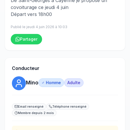
​‌​‍​‌‌​​​‌‌​‌‌​‌‌​‌​‌‌‌​​​​​‌‌‌‌​‌​​‌‌​‌​​‌​‌‌​​​​‌​​‌‌​‌​‌​​‌‌​‌​‌​​‌‌​​‌‌​​‌‌​​​​​​‌‌​​​​​​‌‌​​​​​​‌‌​​‌‌​‌‌​‌​‌​​‌‌‌‌​​‌​​‌‌​​​​​​‌‌​‌​​​‌‌​‌‌​‌​​‌‌​​​‌​‌‌‌​‌​‌​‌‌‌​​​‌​‌‌‌​​​​​​‌‌​‌‌‌​‌‌​‌​​​​​‌‌​​‌‌‍De Saint-Georges à Cayenne je propose un
covoiturage ce jeudi 4 juin
Départ vers 18h00
Publié le
jeudi 4 juin 2026
à
10:03
Partager
Conducteur
Mino
♂ Homme
Adulte
Email renseigné
Téléphone renseigné
Membre depuis 2 mois