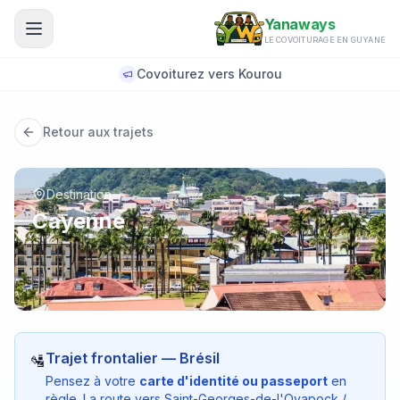
Aller au contenu principal
Yanaways
LE COVOITURAGE EN GUYANE
Covoiturez vers Kourou
Retour aux trajets
Destination
Cayenne
Trajet frontalier — Brésil
🛂
Pensez à votre
carte d'identité ou passeport
en
règle. La route vers Saint-Georges-de-l'Oyapock /