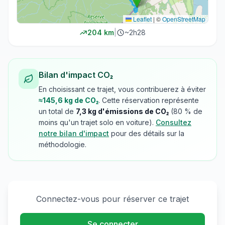
Leaflet
|
©
OpenStreetMap
204
km
|
~
2h28
Bilan d'impact CO₂
En choisissant ce trajet, vous contribuerez à éviter
≈
145,6
kg de CO₂
. Cette réservation représente
un total de
7,3
kg d'émissions de CO₂
(
80
% de
moins qu'un trajet solo en voiture).
Consultez
notre bilan d'impact
pour des détails sur la
méthodologie.
Connectez-vous pour réserver ce trajet
Se connecter