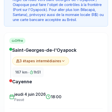
Oiapoque peut faire l'objet de contrôles à la frontière
(Pont sur l'Oyapock). Pour aller plus loin (Macapá,
Santana), prévoyez aussi de la monnaie locale (R$) ou
une carte bancaire acceptée au Brésil.
Offre
Saint-Georges-de-l'Oyapock
3
étape
s
intermédiaire
s
•
167
km
1h51
Cayenne
jeudi 4 juin 2026
18:00
Passé