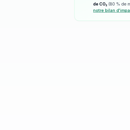
de CO₂
(
80
% de mo
notre bilan d'impa