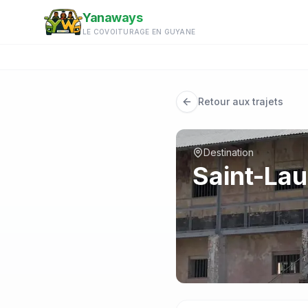
Aller au contenu principal
Yanaways
LE COVOITURAGE EN GUYANE
Retour aux trajets
Destination
Saint-La