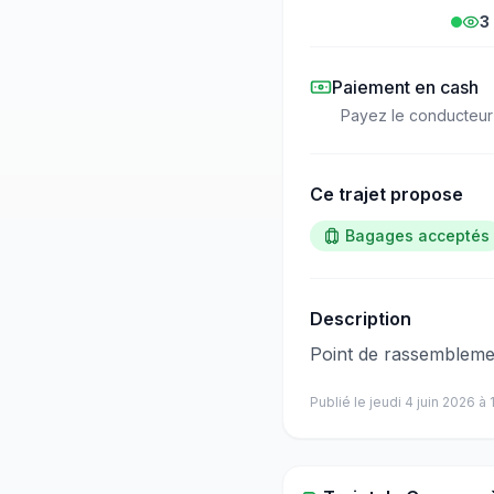
3
Paiement en cash
Payez le conducteur
Ce trajet propose
Bagages acceptés
Description
​‌​‍​‌‌​​​‌‌​‌‌​‌‌​‌​‌‌‌​​​​​‌‌‌‌​‌​​‌‌​‌​​‌​‌‌​​​​‌​‌‌​​​​‌​​‌‌​​‌‌​‌‌‌​‌​​​​‌‌​​​​​​‌‌​​​​​​‌‌​​​​​​‌‌‌​​‌​‌‌​‌​‌​​‌‌‌‌​​‌​​‌‌​​​​​​‌‌​‌​​​‌‌
Publié le
jeudi 4 juin 2026
à