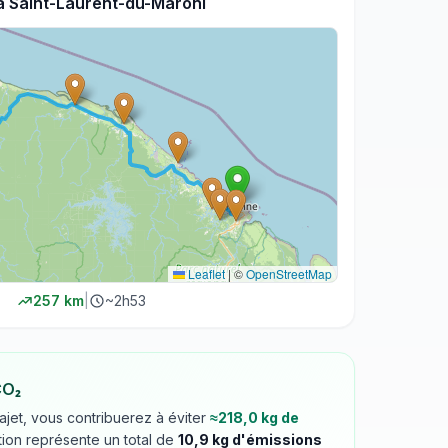
à
Saint-Laurent-du-Maroni
Leaflet
|
©
OpenStreetMap
257
km
|
~
2h53
CO₂
rajet, vous contribuerez à éviter
≈
218,0
kg de
tion représente un total de
10,9
kg d'émissions