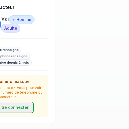
ucteur
Ysi
♂ Homme
Adulte
il renseigné
éphone renseigné
bre depuis 2 mois
uméro masqué
onnectez-vous pour voir
e numéro de téléphone du
onducteur.
Se connecter