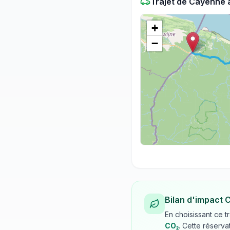
Trajet
de
Cayenne
+
−
Bilan d'impact 
En choisissant ce t
CO₂
. Cette réserva