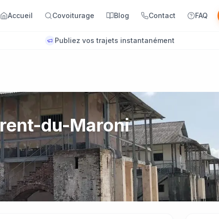
Accueil
Covoiturage
Blog
Contact
FAQ
Bienvenue sur Yanaways !
urent-du-Maroni