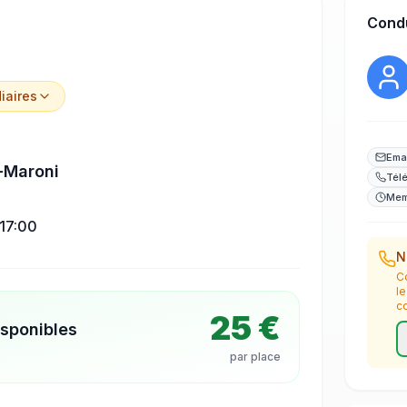
Cond
iaire
s
Ema
-Maroni
Tél
Mem
17:00
N
C
l
c
25 €
isponibles
par place