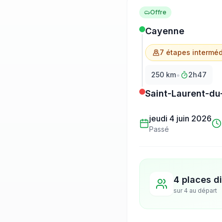
Offre
Cayenne
7
étape
s
interméd
•
250
km
2h47
Saint-Laurent-du
jeudi 4 juin 2026
Passé
4 places d
sur
4
au départ