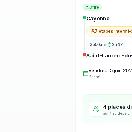
Offre
Cayenne
7
étape
s
interméd
•
250
km
2h47
Saint-Laurent-du
vendredi 5 juin 20
Passé
4 places d
sur
4
au départ