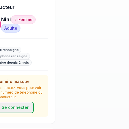
ucteur
Nini
♀ Femme
Adulte
il renseigné
éphone renseigné
bre depuis 2 mois
uméro masqué
onnectez-vous pour voir
e numéro de téléphone du
onducteur.
Se connecter