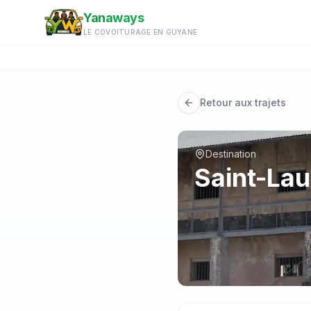
Aller au contenu principal
Yanaways
LE COVOITURAGE EN GUYANE
Retour aux trajets
Destination
Saint-La