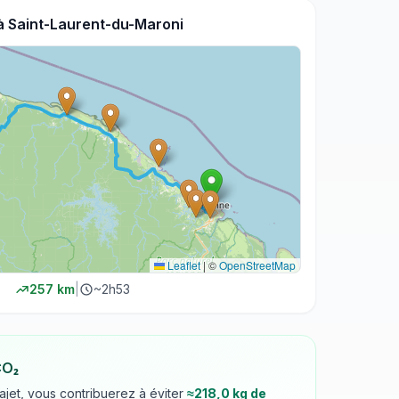
à
Saint-Laurent-du-Maroni
Leaflet
|
©
OpenStreetMap
257
km
|
~
2h53
CO₂
rajet, vous contribuerez à éviter
≈
218,0
kg de