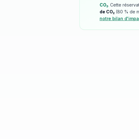
CO₂
. Cette réserva
de CO₂
(
80
% de mo
notre bilan d'impa