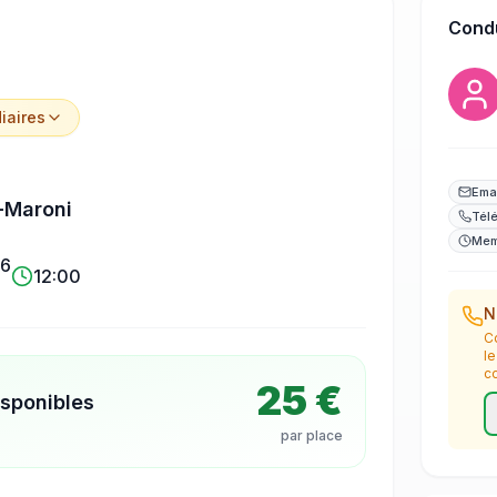
Cond
iaire
s
Ema
-Maroni
Tél
Mem
26
12:00
N
C
l
c
25 €
isponibles
par place