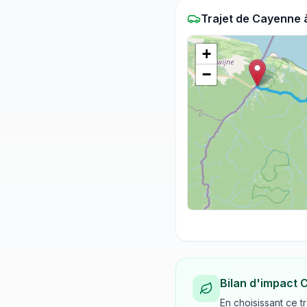
Trajet
de
Cayenne
+
−
Bilan d'impact 
En choisissant ce t