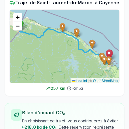
Trajet
de
Saint-Laurent-du-Maroni
à
Cayenne
+
−
Leaflet
|
©
OpenStreetMap
257
km
|
~
2h53
Bilan d'impact CO₂
En choisissant ce trajet, vous contribuerez à éviter
≈
218,0
kg de CO₂
. Cette réservation représente