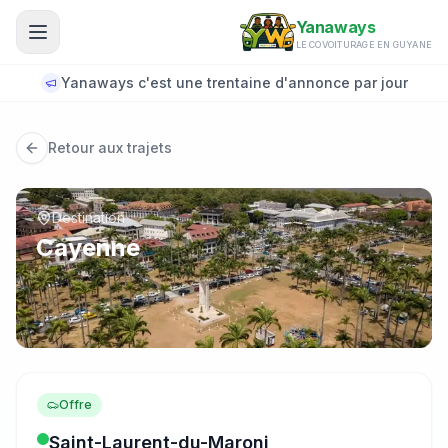
Aller au contenu principal
Yanaways
LE COVOITURAGE EN GUYANE
Yanaways c'est une trentaine d'annonce par jour
Retour aux trajets
Destination
Cayenne
Offre
Saint-Laurent-du-Maroni