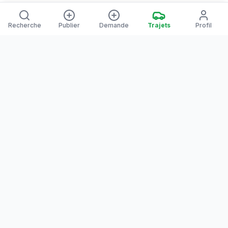
Recherche
Publier
Demande
Trajets
Profil
Yanaways
Yanaways est une plateforme de covoiturage dédiée à la
Guyane, partagez vos trajets. Voyagez autrement. Ensemble
sur la route, reliez les communes guyanaises.