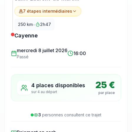
7
étape
s
intermédiaire
s
•
250
km
2h47
Cayenne
mercredi 8 juillet 2026
16:00
Passé
25 €
4 places disponibles
sur
4
au départ
par place
3
personne
s
consulte
nt
ce trajet