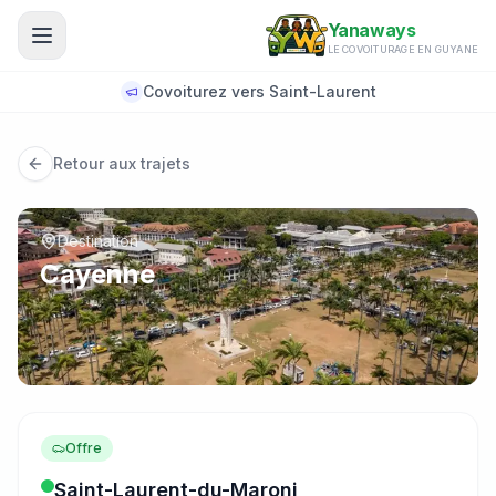
Aller au contenu principal
Yanaways
LE COVOITURAGE EN GUYANE
Covoiturez vers Saint-Laurent
Retour aux trajets
Destination
Cayenne
Offre
Saint-Laurent-du-Maroni