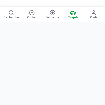
Recherche
Publier
Demande
Trajets
Profil
Yanaways
Yanaways est une plateforme de covoiturage dédiée à la
Guyane, partagez vos trajets. Voyagez autrement. Ensemble
sur la route, reliez les communes guyanaises.