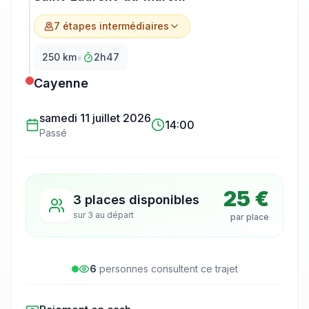
7
étape
s
intermédiaire
s
•
250
km
2h47
Cayenne
samedi 11 juillet 2026
14:00
Passé
25 €
3 places disponibles
sur
3
au départ
par place
6
personne
s
consulte
nt
ce trajet