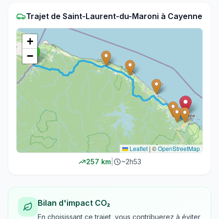
Trajet
de
Saint-Laurent-du-Maroni
à
Cayenne
+
−
Leaflet
|
©
OpenStreetMap
257
km
|
~
2h53
Bilan d'impact CO₂
En choisissant ce trajet, vous contribuerez à éviter