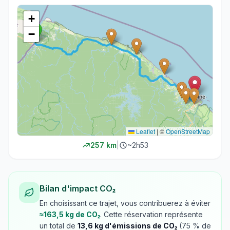
+
−
Leaflet
|
©
OpenStreetMap
257
km
|
~
2h53
Bilan d'impact CO₂
En choisissant ce trajet, vous contribuerez à éviter
≈
163,5
kg de CO₂
. Cette réservation représente
un total de
13,6
kg d'émissions de CO₂
(
75
% de