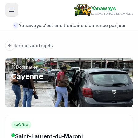
Aller au contenu principal
Yanaways
LE COVOITURAGE EN GUYANE
Yanaways c'est une trentaine d'annonce par jour
Retour aux trajets
Destination
Cayenne
Offre
Saint-Laurent-du-Maroni