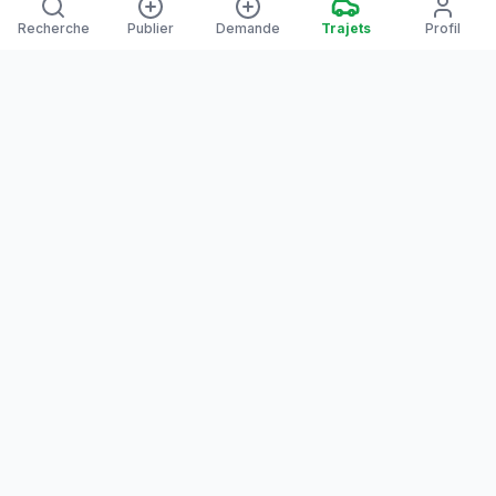
Recherche
Publier
Demande
Trajets
Profil
Yanaways
Yanaways est une plateforme de covoiturage dédiée à la
Guyane, partagez vos trajets. Voyagez autrement. Ensemble
sur la route, reliez les communes guyanaises.
Notre communauté