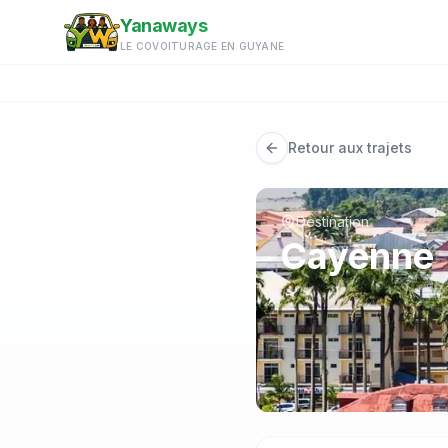
Aller au contenu principal
Yanaways
LE COVOITURAGE EN GUYANE
Retour aux trajets
Destination
Cayenne