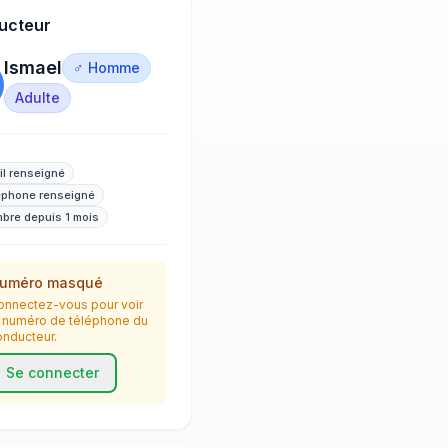
ucteur
Ismael
♂ Homme
Adulte
il renseigné
éphone renseigné
bre depuis 1 mois
uméro masqué
onnectez-vous pour voir
e numéro de téléphone du
onducteur.
Se connecter