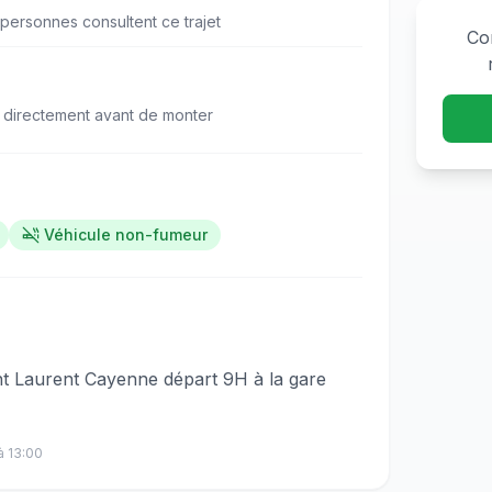
personne
s
consulte
nt
ce trajet
Co
 directement avant de monter
Véhicule non-fumeur
nt Laurent Cayenne départ 9H à la gare
à
13:00