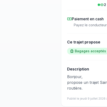
2
Paiement en cash
Payez le conducteur
Ce trajet propose
Bagages acceptés
Description
​‌​‍​‌‌​​​‌‌​‌‌​‌‌​‌​‌‌‌​​‌​​‌‌​​‌​​​‌‌‌​​​​​​‌‌​​​​​‌‌‌​‌​​​‌‌‌​‌‌‌​‌‌‌‌​‌​​​‌‌​​​​​​‌‌​​​​​​‌‌​​‌​​​‌‌​​​​​‌‌​‌‌​​​​‌‌​‌​​​​‌‌​​​​​​‌‌​‌​​​‌‌​‌‌‌​​‌‌​‌‌‌​​‌‌‌​‌‌​​​‌‌​​‌‌​‌‌​​‌‌‌​‌‌‌​‌​‌​​‌‌​​​‌​‌‌​​​‌​‍Bonjour,
propose un trajet Sai
routière.
Publié le
jeudi 9 juillet 2026