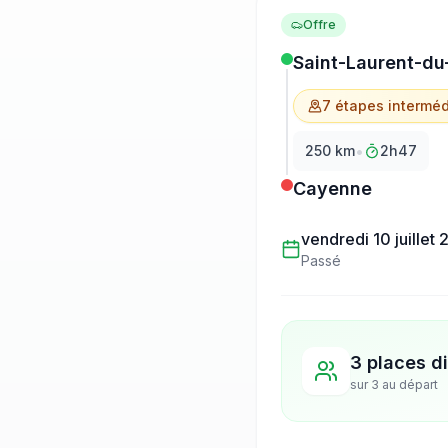
Offre
Saint-Laurent-du
7
étape
s
interméd
•
250
km
2h47
Cayenne
vendredi 10 juillet
Passé
3 places d
sur
3
au départ