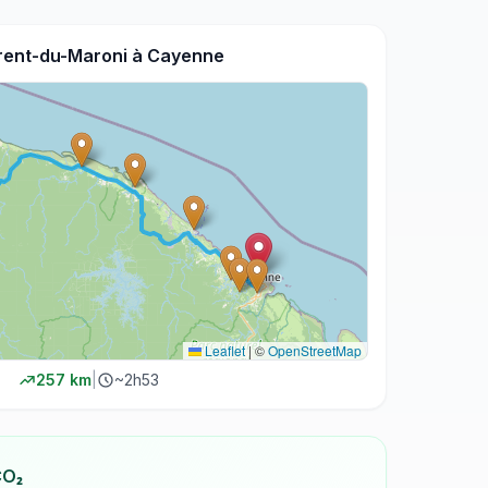
rent-du-Maroni
à
Cayenne
Leaflet
|
©
OpenStreetMap
257
km
|
~
2h53
CO₂