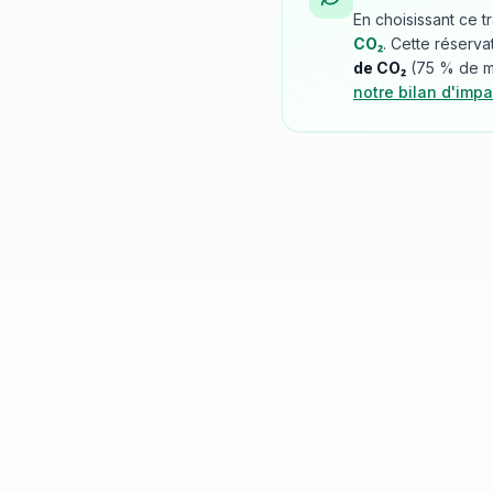
En choisissant ce t
CO₂
. Cette réserva
de CO₂
(
75
% de mo
notre bilan d'impa