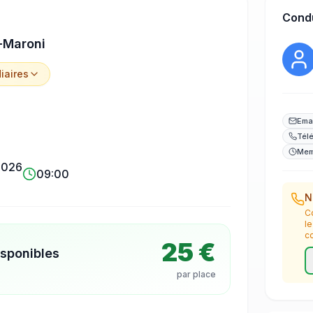
Cond
-Maroni
iaire
s
Ema
Tél
Mem
 2026
09:00
N
C
l
c
25 €
isponibles
par place