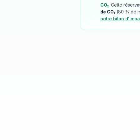
CO₂
. Cette réserva
de CO₂
(
80
% de mo
notre bilan d'impa