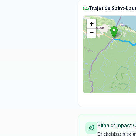
Trajet
de
Saint-Lau
+
−
Bilan d'impact 
En choisissant ce t