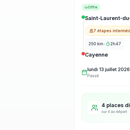
Offre
Saint-Laurent-du
7
étape
s
interméd
•
250
km
2h47
Cayenne
lundi 13 juillet 2026
Passé
4 places d
sur
4
au départ