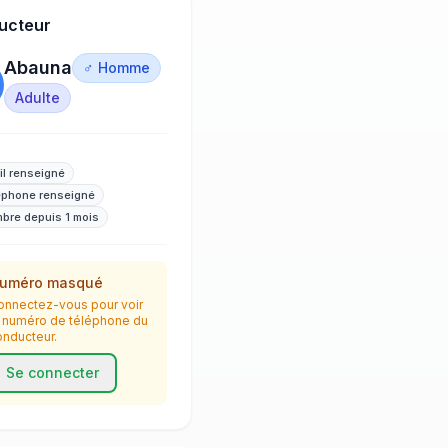
ucteur
Abauna
♂ Homme
Adulte
il renseigné
éphone renseigné
bre depuis 1 mois
uméro masqué
onnectez-vous pour voir
e numéro de téléphone du
onducteur.
Se connecter