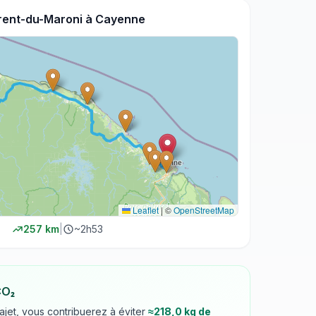
rent-du-Maroni
à
Cayenne
Leaflet
|
©
OpenStreetMap
257
km
|
~
2h53
CO₂
rajet, vous contribuerez à éviter
≈
218,0
kg de