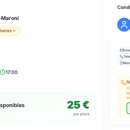
Cond
-Maroni
iaire
s
Ema
Tél
Mem
17:00
N
C
l
c
25 €
isponibles
par place