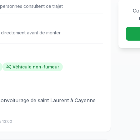
personne
s
consulte
nt
ce trajet
Co
 directement avant de monter
Véhicule non-fumeur
​​‌‌​​‌​​​‌‌‌​​​​‌‌​‌‌​​​​‌‌​‌​​​​‌‌​​​​​​‌‌​‌​​​‌‌​‌​​‌​‌‌​‌​‌​​‌‌​​‌​‌​‌‌​​‌​​​‌‌​​‌‌‌​‌‌‌‌​​‌​​‌‌‌​​‌​​‌‌​​​​‍Je vous propose un convoiturage de saint Laurent à Cayenne
à
13:00