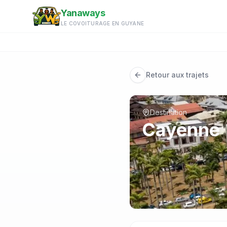
Aller au contenu principal
Yanaways
LE COVOITURAGE EN GUYANE
Retour aux trajets
Destination
Cayenne