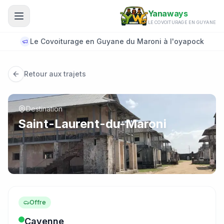
Aller au contenu principal
Yanaways
LE COVOITURAGE EN GUYANE
Le Covoiturage en Guyane du Maroni à l'oyapock
Retour aux trajets
Destination
Saint-Laurent-du-Maroni
Offre
Cayenne