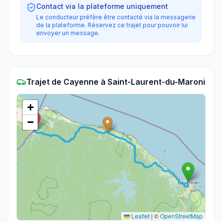
Contact via la plateforme uniquement
Le conducteur préfère être contacté via la messagerie
de la plateforme. Réservez ce trajet pour pouvoir lui
envoyer un message.
Trajet
de
Cayenne
à
Saint-Laurent-du-Maroni
+
−
Leaflet
|
©
OpenStreetMap