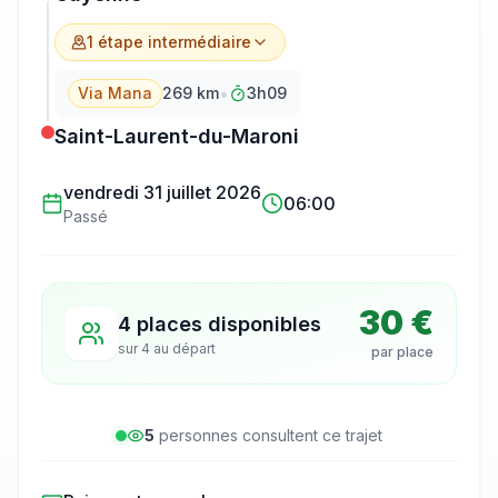
1
étape
intermédiaire
•
Via Mana
269
km
3h09
Saint-Laurent-du-Maroni
vendredi 31 juillet 2026
06:00
Passé
30 €
4 places disponibles
sur
4
au départ
par place
5
personne
s
consulte
nt
ce trajet