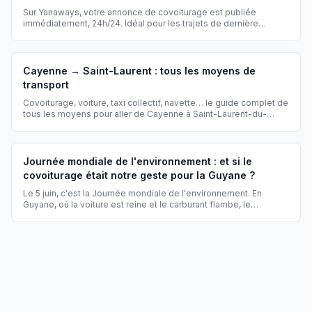
Sur Yanaways, votre annonce de covoiturage est publiée
immédiatement, 24h/24. Idéal pour les trajets de dernière
minute, même décidés la veille au soir pour le lendemain matin.
Cayenne → Saint-Laurent : tous les moyens de
transport
Covoiturage, voiture, taxi collectif, navette… le guide complet de
tous les moyens pour aller de Cayenne à Saint-Laurent-du-
Maroni et combien ça coûte.
Journée mondiale de l'environnement : et si le
covoiturage était notre geste pour la Guyane ?
Le 5 juin, c'est la Journée mondiale de l'environnement. En
Guyane, où la voiture est reine et le carburant flambe, le
covoiturage est l'un des gestes écologiques les plus simples et
les plus efficaces. Voici comment chaque trajet partagé sur
Yanaways protège la forêt, les fleuves et le littoral guyanais.