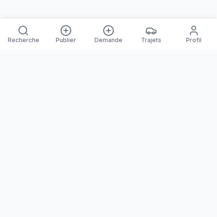
Recherche
Publier
Demande
Trajets
Profil
Yanaways
Yanaways est une plateforme de covoiturage dédiée à la
Guyane, partagez vos trajets. Voyagez autrement. Ensemble