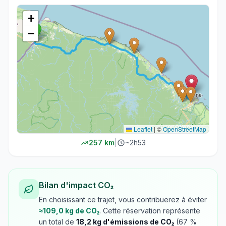
+
−
Leaflet
|
©
OpenStreetMap
257
km
|
~
2h53
Bilan d'impact CO₂
En choisissant ce trajet, vous contribuerez à éviter
≈
109,0
kg de CO₂
. Cette réservation représente
un total de
18,2
kg d'émissions de CO₂
(
67
%