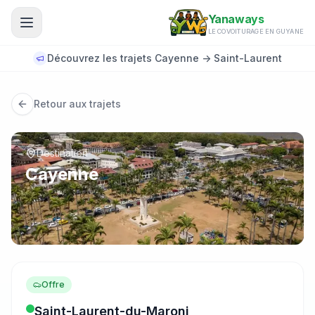
Aller au contenu principal
Yanaways
LE COVOITURAGE EN GUYANE
Découvrez les trajets Cayenne -> Saint-Laurent
Retour aux trajets
Destination
Cayenne
Offre
Saint-Laurent-du-Maroni