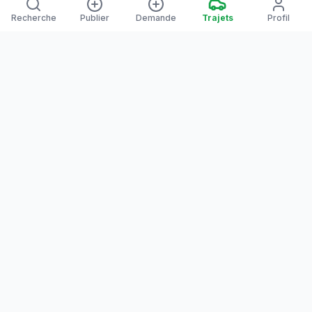
Recherche
Publier
Demande
Trajets
Profil
Yanaways
Yanaways est une plateforme de covoiturage dédiée à la
Guyane, partagez vos trajets. Voyagez autrement. Ensemble
sur la route, reliez les communes guyanaises.
Notre communauté