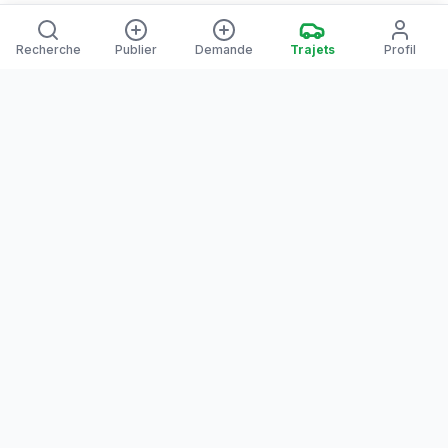
Recherche
Publier
Demande
Trajets
Profil
Yanaways
Yanaways est une plateforme de covoiturage dédiée à la
Guyane, partagez vos trajets. Voyagez autrement. Ensemble
sur la route, reliez les communes guyanaises.