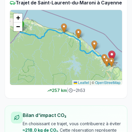
Trajet
de
Saint-Laurent-du-Maroni
à
Cayenne
+
−
Leaflet
|
©
OpenStreetMap
257
km
|
~
2h53
Bilan d'impact CO₂
En choisissant ce trajet, vous contribuerez à éviter
≈
218,0
kg de CO₂
. Cette réservation représente