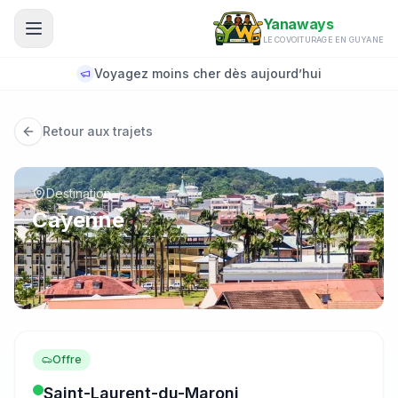
Aller au contenu principal
Yanaways
LE COVOITURAGE EN GUYANE
Voyagez moins cher dès aujourd’hui
Retour aux trajets
Destination
Cayenne
Offre
Saint-Laurent-du-Maroni